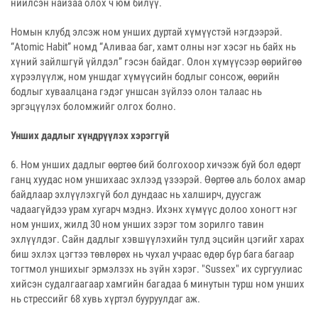
нийлсэн найзаа олох ч юм билүү.
Номын клубд элсэж ном унших дуртай хүмүүстэй нэгдээрэй.
“Atomic Habit” номд “Аливаа баг, хамт олны нэг хэсэг нь байх нь
хүний зайлшгүй үйлдэл” гэсэн байдаг. Олон хүмүүсээр өөрийгөө
хүрээлүүлж, ном уншдаг хүмүүсийн бодлыг сонсож, өөрийн
бодлыг хуваалцана гэдэг уншсан зүйлээ олон талаас нь
эргэцүүлэх боломжийг олгох болно.
Унших дадлыг хүндрүүлэх хэрэггүй
6. Ном унших дадлыг өөртөө бий болгохоор хичээж буй бол өдөрт
ганц хуудас ном уншихаас эхлээд үзээрэй. Өөртөө аль болох амар
байдлаар эхлүүлэхгүй бол дундаас нь халширч, дуусгаж
чадаагүйдээ урам хугарч мэднэ. Ихэнх хүмүүс долоо хоногт нэг
ном унших, жилд 30 ном унших зэрэг том зорилго тавин
эхлүүлдэг. Сайн дадлыг хэвшүүлэхийн тулд эцсийн цэгийг харах
биш эхлэх цэгтээ төвлөрөх нь чухал учраас өдөр бүр бага багаар
тогтмол уншихыг эрмэлзэх нь зүйн хэрэг. "Sussex" их сургуулиас
хийсэн судалгаагаар хамгийн багадаа 6 минутын турш ном унших
нь стрессийг 68 хувь хүртэл бууруулдаг аж.