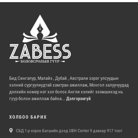
Бид Сингапур, Малайз , Дубай , Австрали зэрэг улсуудын
хэлний сургуулиудтай хамтран ажиллаж, Монгол залуучуудад
дэлхийн номер нэг хэл болох Англи хэлийг эзэмшихэд нь
гүүр болон ажиллаж байна...
Дэлгэрэнгүй
ХОЛБОО БАРИХ
СБД 1-р хороо Багшийн дээд UBH Center 9 давхар 917 тоот