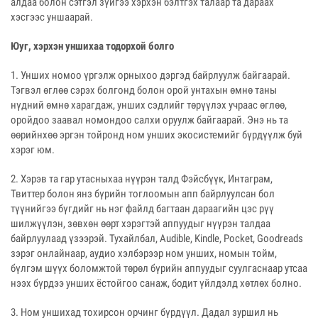
алдаа болон сэтгэл зүйгээ хэрхэн бэлтгэх талаар та дараах
хэсгээс уншаарай.
Юуг, хэрхэн уншихаа тодорхой болго
1. Унших номоо үргэлж орныхоо дэргэд байрлуулж байгаарай.
Тэгвэл өглөө сэрэх болгонд болон орой унтахын өмнө таны
нүдний өмнө харагдаж, унших сэдлийг төрүүлэх учраас өглөө,
оройдоо заавал номондоо салхи оруулж байгаарай. Энэ нь та
өөрийнхөө эргэн тойронд ном унших экосистемийг бүрдүүлж буй
хэрэг юм.
2. Хэрэв та гар утасныхаа нүүрэн талд Фэйсбүүк, Интаграм,
Твиттер болон янз бүрийн тоглоомын апп байрлуулсан бол
түүнийгээ бүгдийг нь нэг файлд багтаан дараагийн цэс рүү
шилжүүлэн, зөвхөн өөрт хэрэгтэй аппуудыг нүүрэн талдаа
байрлуулаад үзээрэй. Тухайлбал, Audible, Kindle, Pocket, Goodreads
зэрэг онлайнаар, аудио хэлбэрээр ном унших, номын тойм,
бүлгэм шүүх боломжтой төрөл бүрийн аппуудыг суулгаснаар утсаа
нээх бүрдээ унших ёстойгоо санаж, бодит үйлдэлд хөтлөх болно.
3. Ном уншихад тохирсон орчинг бүрдүүл. Дадал зуршил нь