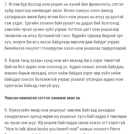
7. Өглөө бүр босоод ном унших нь хүний бие физиологи, сэтгэл
зүйд эерэгээр нөлөөлдөг ажээ. Ихэнх хүмүүс олон ажилд
сатаарахын өмнө буюу өглөө босч ном унших нь илүү үр дүнтэй
гэж үздэг. Цагийн зохион байгуулалт нь дадал бий болгоход
хамгийн чухал хүчин зүйл учраас тогтсон цагт ном уншихаар
төлөвлөх нь илүү бүтээмжтэй гэнэ. Өдрийн туршид бидний эрч
хүч, энерги багасч, ихсэх байдлаар өөрчлөгдөж байдаг учраас
биеийнхээ онцлогт тохируулан хэзээ ном уншихаа тааруулаарай.
8. Хэрэв танд зузаан хүнд ном авч явахад бага зэрэг төвөгтэй
байгаа бол аудио ном сонсоод үз. Аудио номыг алхаж байхдаа,
машин барьж явахдаа, хоол хийж байдаа зэрэг өөр зүйл хийж
байхдаа сонсох боломжтой учраас ухаалаг утсандаа аудио ном
суулгасан байхад гэмгүй шүү.
Уншсан номоосоо сэтгэл ханамж авах нь
9. Хүмүүсийн ямар ном уншихыг зөвлөж байгаад анхаарал
хандуулахын оронд өөрөө юу уншихыг хүсч байгаадаа л төвлөрөх
нь чухал юм шүү. Юу уншиж байгаадаа санаа зовох огт хэрэггүй.
“How to talk about books you haven’t read” номын зохиогч Pierre