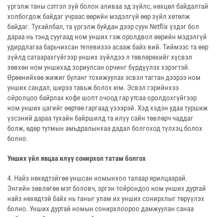
үргэлж таны сэтгэл зүй болон аливаа эд зүйлс, нөхцөл байдалтай
холбогдож байдаг учраас өөрийн мэдэлгүй өөр зүйл хөтөлж
байдаг. Тухайлбал, та үргэлж буйдан дээр суун Netflix үздэг бол
дараа нь тэнд суугаад ном унших гэж оролдвол өөрийн мэдэлгүй
удирдлагаа барьчихсан телевизээ асааж байх вий. Тиймээс та өөр
зүйлд сатаарахгүйгээр унших зүйлдээ л төвлөрөхийг хүсвэл
зөвхөн ном уншихад зориулсан орчинг бүрдүүлэх хэрэгтэй.
Өрөөнийхөө жижиг буланг тохижуулах эсвэл тагтан дээрээ ном
унших сандал, ширээ тавьж болох юм. Эсвэл гэрийнхээ
ойролцоо байрлах кофе шопт очоод гар утсаа оролдохгүйгээр
ном унших цагийг өөртөө гаргаад үзээрэй. Хэд хэдэн удаа туршиж
үзсэний дараа тухайн байршилд та илүү сайн төвлөрч чаддаг
болж, өдөр тутмын амьдралынхаа дадал болгоход түлхэц болох
болно.
Унших үйл явцаа илүү сонирхол татам болгох
4. Найз нөхөдтэйгөө уншсан номынхоо талаар ярилцаарай.
Энгийн зөвлөгөө мэт боловч, эргэн тойрондоо ном унших дуртай
найз нөхөдтэй байх нь таныг улам их унших сонирхлыг төрүүлэх
болно. Унших дуртай номын сонирхлоороо дамжуулан санаа