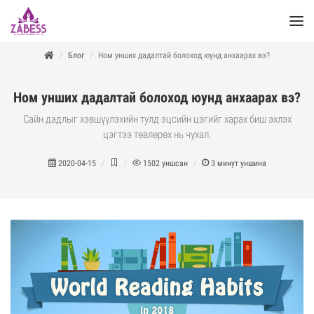
Блог
Ном унших дадалтай болоход юунд анхаарах вэ?
Ном унших дадалтай болоход юунд анхаарах вэ?
Сайн дадлыг хэвшүүлэхийн тулд эцсийн цэгийг харах биш эхлэх
цэгтээ төвлөрөх нь чухал.
2020-04-15
1502
уншсан
3
минут уншина