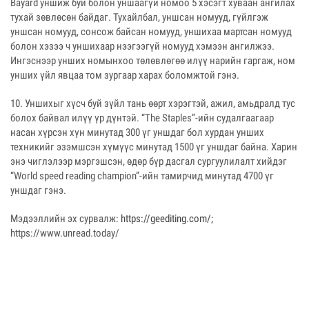
Bayard уншиж буй болон уншаагүй номоо 5 хэсэгт хуваан ангилах
тухай зөвлөсөн байдаг. Тухайлбал, уншсан номууд, гүйлгэж
уншсан номууд, сонсож байсан номууд, уншихаа мартсан номууд
болон хэзээ ч уншихаар нээгээгүй номууд хэмээн ангилжээ.
Ингэснээр унших номынхоо төлөвлөгөө илүү нарийн гаргаж, ном
унших үйл явцаа том зургаар харах боломжтой гэнэ.
10. Уншихыг хүсч буй зүйл тань өөрт хэрэгтэй, ажил, амьдралд тус
болох байвал илүү үр дүнтэй. “The Staples”-ийн судалгаагаар
насан хүрсэн хүн минутад 300 үг уншдаг бол хурдан унших
техникийг эзэмшсэн хүмүүс минутад 1500 үг уншдаг байна. Харин
энэ чиглэлээр мэргэшсэн, өдөр бүр дасгал сургуулилалт хийдэг
“World speed reading champion”-ийн тамирчид минутад 4700 үг
уншдаг гэнэ.
Мэдээллийн эх сурвалж:
https://geediting.com/;
https://www.unread.today/