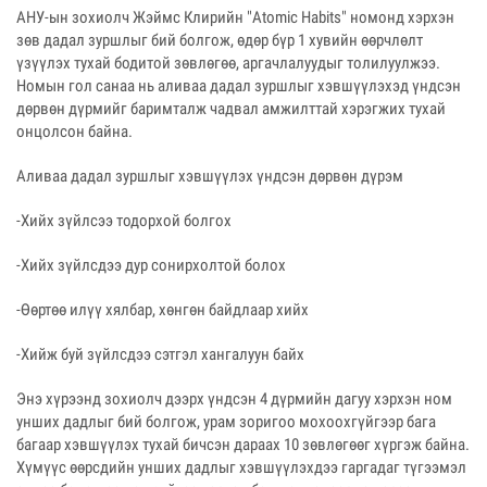
АНУ-ын зохиолч Жэймс Клирийн "Atomic Habits" номонд хэрхэн
зөв дадал зуршлыг бий болгож, өдөр бүр 1 хувийн өөрчлөлт
үзүүлэх тухай бодитой зөвлөгөө, аргачлалуудыг толилуулжээ.
Номын гол санаа нь аливаа дадал зуршлыг хэвшүүлэхэд үндсэн
дөрвөн дүрмийг баримталж чадвал амжилттай хэрэгжих тухай
онцолсон байна.
Аливаа дадал зуршлыг хэвшүүлэх үндсэн дөрвөн дүрэм
-Хийх зүйлсээ тодорхой болгох
-Хийх зүйлсдээ дур сонирхолтой болох
-Өөртөө илүү хялбар, хөнгөн байдлаар хийх
-Хийж буй зүйлсдээ сэтгэл хангалуун байх
Энэ хүрээнд зохиолч дээрх үндсэн 4 дүрмийн дагуу хэрхэн ном
унших дадлыг бий болгож, урам зоригоо мохоохгүйгээр бага
багаар хэвшүүлэх тухай бичсэн дараах 10 зөвлөгөөг хүргэж байна.
Хүмүүс өөрсдийн унших дадлыг хэвшүүлэхдээ гаргадаг түгээмэл