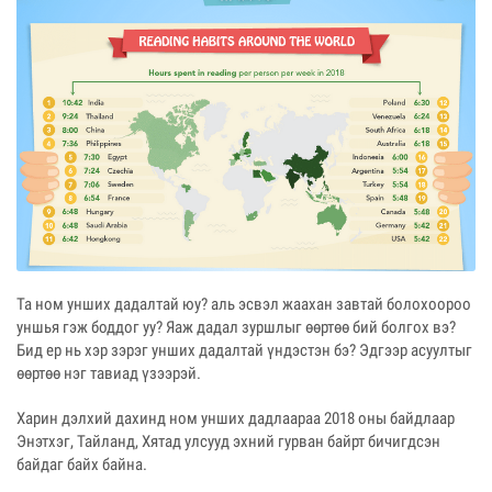
Та ном унших дадалтай юу? аль эсвэл жаахан завтай болохоороо
уншья гэж боддог уу? Яаж дадал зуршлыг өөртөө бий болгох вэ?
Бид ер нь хэр зэрэг унших дадалтай үндэстэн бэ? Эдгээр асуултыг
өөртөө нэг тавиад үзээрэй.
Харин дэлхий дахинд ном унших дадлаараа 2018 оны байдлаар
Энэтхэг, Тайланд, Хятад улсууд эхний гурван байрт бичигдсэн
байдаг байх байна.