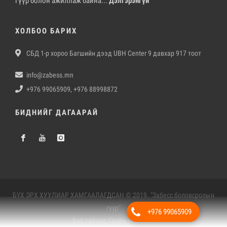
гүүр болон ажиллаж байна...
Дэлгэрэнгүй
ХОЛБОО БАРИХ
СБД 1-р хороо Багшийн дээд UBH Center 9 давхар 917 тоот
info@zabess.mn
+976 99065909, +976 88998872
БИДНИЙГ ДАГААРАЙ
БҮХ ЭРХ ХУУЛИАР ХАМГААЛАГДСАН © 2019. "Забесс боловсролын
гүүр"
+976 99065909
Вэб сайт
ыг:
Грийн софт ХХК