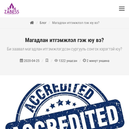
Блог
Магадлан итгэмжлэл гэж юу вэ?
Магадлан итгэмжлэл гэж юу вэ?
Би заавал магадлан итгэмжлэгдсэн сургууль сонгох хэрэгтэй юу?
2020-04-25
1322
уншсан
2
минут уншина