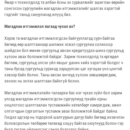
Ямар ч тохиолдолд та албан ёсны эх сурвалжийг ашиглан өөрийн
сонгосон сургуулийн магадлан итгэмжлэлийг шалгах хэрэгтэй
гэдгийг таньд сануулахад илүүц биз.
Магадлан итгэмжлэл яагаад чухал вэ?
Хэрэв та магадлан итгэмжлэгдсэн байгууллагад сурч байгаа
бөгөөд өөр шалтгаанаар шилжих эсвэл сургуулиа солихоор
шийдсэн бол өмнөх сургуульд авсан кредитүүдээ шинэ сургуульд
хүлээн авах боломжтой байдаг. Зарим тохиолдолд та өргөдөл
бөглөж, сургуульд элсэх үйл явцыг дахин хийх хэрэгтэй болдог ч
таны бусад сургуульд сурахад зарцуулсан цаг хугацаа үнэ цэнтэй
хэвээр байх болно. Таны авсан ангиуд хүлээн зөвшөөрөгдөж,
эхнээс нь эхлэх шалтгаан байхгүй болно.
Магадлан итгэмжлэлийн талаархи бас нэг чухал зүйл бол зарим
улсад магадлан итгэмжлэгдсэн сургуулиуд тухайн орны
онцлогоос шалтгаалан тусламжийн хөтөлбөрт хамрагдаж, ажил
олгогчдын сургалтын тусламж авах боломжтой байдаг байна.
Гэхдээ эдгээр нь тодорхой шалгуурын дагуу байх бөгөөд ихэвчлэн
боловсролын төлбөрөө төлөхөд хэцүү байгаа оюутнууд болон гэр
бүлд туслах үйлчилгээг санал болгодог байна.