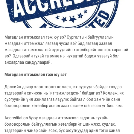
Магадлан итгэмжлэл гэж юу вэ? Сургалтын байгууллагын
магадлан итгэмжлэл яагаад чухал вэ? Бид яагаад заавал
магадлан итгэмжлэлтэй сургуулийн хөтөлбөрийг сонгох хэрэгтэй
вэ? Эдгээрийн тухай та өмнө нь нухацтай бодож үзээгүй бол
анхаарлаа хандуулаарай.
Магадлан итгэмжлэл гэж юу вэ?
Дэлхийн даяар олон тооны коллеж, их сургууль байдаг гэхдээ
тэдгээрийн хичнээн нь "итгэмжлэгдсэн" байдаг вэ? Коллеж, их
сургуулийн үйл ажиллагаа явуулж байгаа л бол хамгийн сайн
боловсролын хөтөлбөр эсвэл заах системтэй гэсэн үг биш юм.
Accreditation буюу магадлан итгэмжлэл гэдэг нь тухайн
боловсролын байгууллагын хөтөлбөрийг шинжлэх, судлах,
тэдгээрийн чанар сайн эсэх, бүх оюутнуудад адил тэгш санал