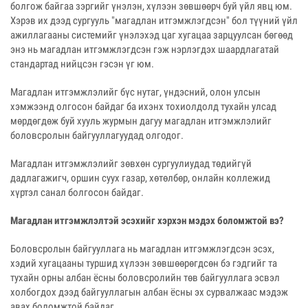
болгож байгаа зэргийг үнэлэн, хүлээн зөвшөөрч буй үйл явц юм.
Хэрэв их дээд сургууль "магадлан итгэмжлэгдсэн" бол түүний үйл
ажиллагааны системийг үнэлэхэд цаг хугацаа зарцуулсан бөгөөд
энэ нь магадлан итгэмжлэгдсэн гэж нэрлэгдэх шаардлагатай
стандартад нийцсэн гэсэн үг юм.
Магадлан итгэмжлэлийг бүс нутаг, үндэсний, олон улсын
хэмжээнд олгосон байдаг ба ихэнх тохиолдолд тухайн улсад
мөрдөгдөж буй хууль журмын дагуу магадлан итгэмжлэлийг
боловсролын байгууллагуудад олгодог.
Магадлан итгэмжлэлийг зөвхөн сургуулиудад төдийгүй
дадлагажигч, оршин суух газар, хөтөлбөр, онлайн коллежид
хүртэл санал болгосон байдаг.
Магадлан итгэмжлэлтэй эсэхийг хэрхэн мэдэх боломжтой вэ?
Боловсролын байгууллага нь магадлан итгэмжлэгдсэн эсэх,
хэдий хугацааны туршид хүлээн зөвшөөрөгдсөн бэ гэдгийг та
тухайн орны албан ёсны боловсролийн төв байгууллага эсвэл
холбогдох дээд байгууллагын албан ёсны эх сурвалжаас мэдэж
авах боломжтой байдаг.