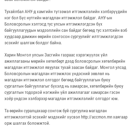
Тухайлбал АНУ-д хамгийн түгээмэл итгэмжлэлийн хэлбэрүүдийн
нэг бол Бүс нутгийн магадлан итгэмжлэл байдаг. АНУ-ын
Боловсролын хэлтэсд тус улсын итгэмжлэгдсэн бүх
байгууллагуудын мэдээллийн сан байдаг бөгөөд тус хэлтсийн вэб
хуудсаар дамжин өөрийн сонгосон сургуулийг илтгэмжлэгдсэн
эсэхийг шалгаж болдог байна.
Харин Монгол улсын Засгийн газраас хэрэгжүүлэх үйл
ажиллагааны мөрийн хөтөлбөрт дээд боловсролын хөтөлбөрийн
магадлан итгэмжлэл явуулах тухай заасан байдаг. Монгол улсад
Боловсролын магадлан итгэмжлэх үндэсний зөвлөл нь
магадлан итгэмжлэл олгодог бөгөөд байгууллагын буюу
сургалтын байгууллагыг бүхэлд нь хамарсан, хөтөлбөрийн буюу
сургалтын тодорхой нэгжийн үйл ажиллагааг хамарсан гэсэн
хоёр үндсэн хэлбэрээр магадлан итгэмжлэлийг олгодог юм.
Та өөрийн суралцахаар сонгож буй сургуулиа магадлан
итгэмжлэлтэй эсэхийг мэдэхийг хүсвэл http://accmon.mn хаягаар
орж шалгах боломжтой.