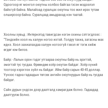
Одоогоор яг монгол оюутны холбоо байгаа гэсэн мэдээлэл
байхгүй байна. Малайзад суралцах оюутны тоо жил ирэх тутам
олширсоор байна. Суралцаад амьдрахад нэн таатай.
Хоолны хувьд : Интернэтэд тавигдсан нэгэн охины сэтгэгдлээс :
“Тэндхийн хоол нь халуун ногоо ихтэй. Голдуу тахиа, загасны мах
иднэ. Хоол захиалахдаа халуун ногоогүй гэвэл яг тэгж хийж
өгдөг юм билээ.
Байр: -Лалын орон гэдэг утгаараа оюутны байр нь эрэгтэй,
эмэгтэй тус тусдаа. Өрөөндөө хоёр оюутан байдаг. Хоёр хүний
тоогоор хэрэглэх зүйл нь байдаг. Ийм байр сарын 40-45 доллар.
Үүнээс гадна гадаадын төгсөх ангийн оюутнуудын байр нь тусдаа
байдаг.
Сайн дурын үндсэн дээр даатгалд хамрагдаж болно. Гадаадад
даатгуулж болно.