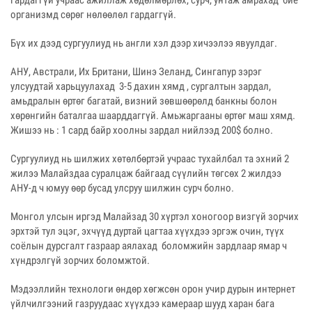
организмд сөрөг нөлөөлөл гардаггүй.
Бүх их дээд сургуулиуд нь англи хэл дээр хичээлээ явуулдаг.
АНУ, Австрали, Их Британи, Шинэ Зеланд, Сингапур зэрэг
улсуудтай харьцуулахад 3-5 дахин хямд , сургалтын зардал,
амьдралын өртөг багатай, визний зөвшөөрөлд банкны болон
хөрөнгийн баталгаа шаарддаггүй. Амьжаргааны өртөг маш хямд.
Жишээ нь : 1 сард байр хоолны зардал нийлээд 200$ болно.
Сургуулиуд нь шилжих хөтөлбөртэй учраас тухайлбал та эхний 2
жилээ Малайздаа суралцаж байгаад сүүлийн төгсөх 2 жилдээ
АНУ-д ч юмуу өөр бусад улсруу шилжин сурч болно.
Монгол улсын иргэд Малайзад 30 хүртэл хоногоор визгүй зорчих
эрхтэй тул эцэг, эхчүүд дуртай цагтаа хүүхдээ эргэж очин, түүх
соёлын дурсгалт газраар аялахад боломжийн зардлаар ямар ч
хүндрэлгүй зорчих боломжтой.
Мэдээллийн технологи өндөр хөгжсөн орон учир дурын интернет
үйлчилгээний газруудаас хүүхдээ камераар шууд харан бага