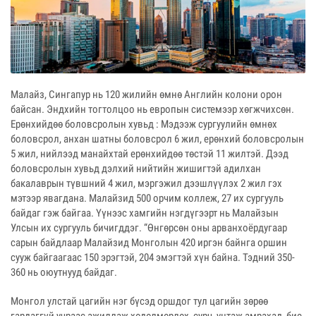
Малайз, Сингапур нь 120 жилийн өмнө Английн колони орон
байсан. Эндхийн тогтолцоо нь европын системээр хөгжчихсөн.
Ерөнхийдөө боловсролын хувьд : Мэдээж сургуулийн өмнөх
боловсрол, анхан шатны боловсрол 6 жил, ерөнхий боловсролын
5 жил, нийлээд манайхтай ерөнхийдөө төстэй 11 жилтэй. Дээд
боловсролын хувьд дэлхий нийтийн жишигтэй адилхан
бакалаврын түвшний 4 жил, мэргэжил дээшлүүлэх 2 жил гэх
мэтээр явагдана. Малайзид 500 орчим кол­леж, 27 их сургууль
байдаг гэж байгаа. Үүнээс хамгийн нэг­дү­гээрт нь Малайзын
Улсын их сургууль бичигддэг. “Өнгөр­сөн оны арванхоёрдугаар
сарын байдлаар Малайзид Монголын 420 иргэн байнга оршин
сууж байгаагаас 150 эрэгтэй, 204 эмэгтэй хүн байна. Тэдний 350-
360 нь оюутнууд байдаг.
Монгол улстай цагийн нэг бүсэд оршдог тул цагийн зөрөө
гардаггүй учраас ажиллаж хөдөлмөрлөх, сурч, унтаж амрахад бие