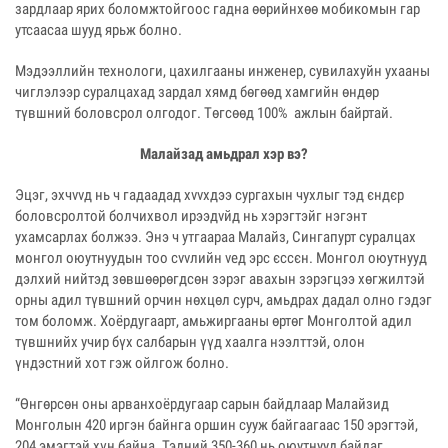
зардлаар ярих боломжтойгоос гадна өөрийнхөө мобикомын гар
утсаасаа шууд ярьж болно.
Мэдээллийн технологи, цахилгааны инженер, сувилахуйн ухааны
чиглэлээр суралцахад зардал хямд бөгөөд хамгийн өндөр
түвшний боловсрол олгодог. Төгсөөд 100% ажлын байртай.
Малайзад амьдрал хэр вэ?
Эцэг, эхчvvд нь ч гадаадад хvvхдээ сургахын чухлыг тэд єндєр
боловсролтой болчихвол ирээдvйд нь хэрэгтэйг нэгэнт
ухамсарлах болжээ. Энэ ч утгаараа Малайз, Сингапурт суралцах
монгол оюутнуудын тоо сvvлийн vед эрс єссєн. Монгол оюутнууд
дэлхий нийтэд зөвшөөрөгдсөн зэрэг авахын зэрэгцээ хөгжилтэй
орны адил түвшний орчин нөхцөл сурч, амьдрах дадал олно гэдэг
том боломж. Хоёрдугаарт, амьжиргааны өртөг Монголтой адил
түвшнийх учир бүх салбарын үүд хаалга нээлттэй, олон
үндэстний хот гэж ойлгож болно.
“Өнгөр­сөн оны арванхоёрдугаар сарын байдлаар Малайзид
Монголын 420 иргэн байнга оршин сууж байгаагаас 150 эрэгтэй,
204 эмэгтэй хүн байна. Тэдний 350-360 нь оюутнууд байдаг.