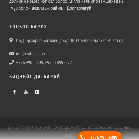
дэлхийн номер нэг хэл болох Англи хэлийг эзэмшихэд нь
гүүр болон ажиллаж байна...
Дэлгэрэнгүй
ХОЛБОО БАРИХ
СБД 1-р хороо Багшийн дээд UBH Center 9 давхар 917 тоот
info@zabess.mn
+976 99065909, +976 88998872
БИДНИЙГ ДАГААРАЙ
БҮХ ЭРХ ХУУЛИАР ХАМГААЛАГДСАН © 2019. "Забесс боловсролын
гүүр"
+976 99065909