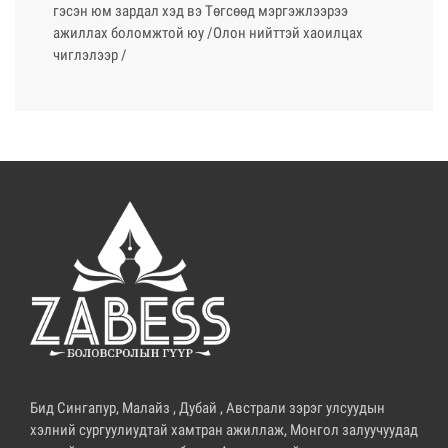
гэсэн юм зардал хэд вэ Төгсөөд мэргэжлээрээ
ажиллах боломжтой юу /Олон нийттэй хаоилцах
чиглэлээр /
Бид Сингапур, Малайз , Дубай , Австрали зэрэг улсуудын
хэлний сургуулиудтай хамтран ажиллаж, Монгол залуучуудад