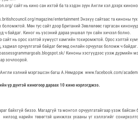
tion.org/ сайт нь кино сан ихтэй ба та хэдэн зуун Англи хэл дээрх кино
ens.britishcouncil.org/magazine/entertainment Энэхүү сайтаас та киноны т
 боломжтой. Мөн тус сайт дээр Британий Зөвлөлөөс гаргасан кинонуу
 ч байдаг. Киног нь үзсэний дараа уншвал тун сайн хичээл болно.
Энэ сайт нь орос хэлтэй хүмүүст хамгийн тохиромжтой. Орос хэлтэй хү
, хадмал орчуулгатай байдаг бөгөөд онлайн орчуулах боломж ч байдаг.
stoassessgrammargoals.blogspot.sk/ Киноны хэсгүүдээс үзэж дүрмийн м
аар зочлоорой.
 Англи хэлний мэргэшсэн багш А.Нямдорж www.facebook.com/academice
ийн үр дүнтэй киногоор дараах 10 кино нэрлэгджээ.
араг байхгүй бизээ. Магадгүй та монгол орчуулгатайгаар үзэж байсан 
д нилээд нарийн төвөгтэй шинжлэх ухааны үг хэллэгийг сонирхолт