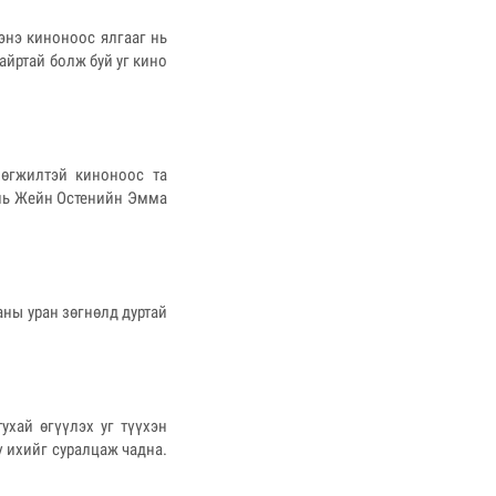
энэ киноноос ялгааг нь
йртай болж буй уг кино
хөгжилтэй киноноос та
 нь Жейн Остенийн Эмма
аны уран зөгнөлд дуртай
ухай өгүүлэх уг түүхэн
ү ихийг суралцаж чадна.