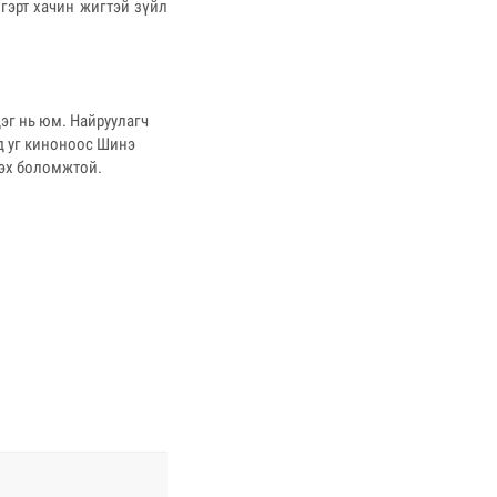
гэрт хачин жигтэй зүйл
эг нь юм. Найруулагч
д уг киноноос Шинэ
дэх боломжтой.