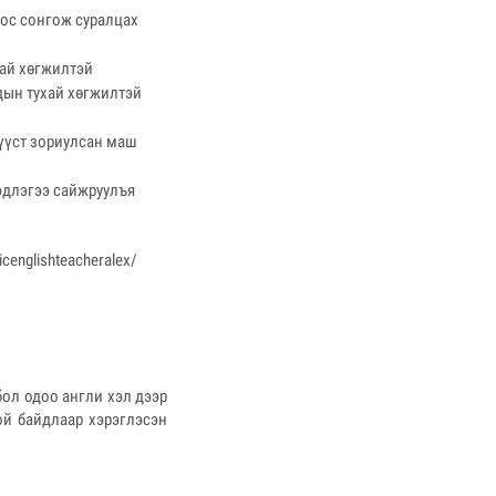
ноос сонгож суралцах
ухай хөгжилтэй
дын тухай хөгжилтэй
мүүст зориулсан маш
эдлэгээ сайжруулъя
nglishteacheralex/
бол одоо англи хэл дээр
ой байдлаар хэрэглэсэн