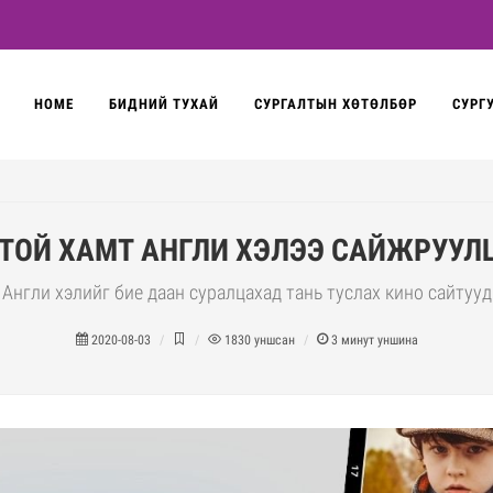
HOME
БИДНИЙ ТУХАЙ
СУРГАЛТЫН ХӨТӨЛБӨР
СУРГ
ТОЙ ХАМТ АНГЛИ ХЭЛЭЭ САЙЖРУУЛ
Англи хэлийг бие даан суралцахад тань туслах кино сайтууд
2020-08-03
1830
уншсан
3
минут уншина