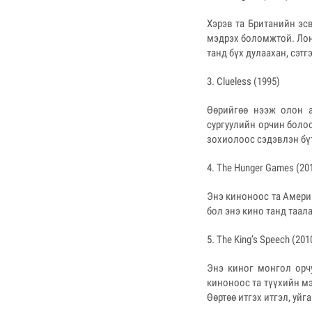
Хэрэв та Британийн эс
мэдрэх боломжтой. Лон
танд бүх дулаахан, сэт
3. Clueless (1995)
Өөрийгөө нээж олон а
сургуулийн орчин боло
зохиолоос сэдэвлэн бү
4. The Hunger Games (20
Энэ киноноос та Америк
бол энэ кино танд таал
5. The King’s Speech (201
Энэ киног монгол орчу
киноноос та түүхийн мэ
Өөртөө итгэх итгэл, уйг