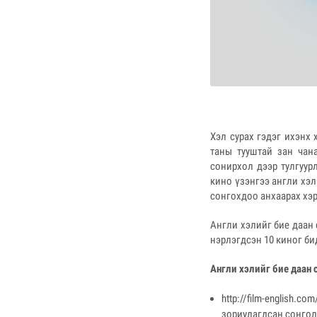
Хэл сурах гэдэг ихэнх 
таны тууштай зан чан
сонирхол дээр тулгуур
кино үзэнгээ англи хэл
сонгохдоо анхаарах хэ
Англи хэлийг бие даан 
нэрлэгдсэн 10 киног би
Англи хэлийг бие даан 
http://film-english.
зориулагдсан сонгол