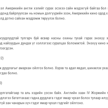
вэл Америкийн англи хэлийг сурах эсэхээ сайн мэдэхгүй байгаа бол 
донд байрлуулсан нь номын дэлгүүрийн эзэн, Америкийн кино одод ха
гэлд дотно сайхан мэдрэмж төрүүлэх болно.
суудлуудтай тулгарч буй өсвөр насны охины тухай гарах энэхүү 
од найзуудын дундах үг хэллэгээс суралцах боломжтой. Энэхүү кино
тээгдсэн.
12)
 дуудлагыг амархан ойлгох болно. Хэрэв та адал явдал, шинжлэх уха
агдах болно.
0)
улгатайгаар та аль хэдийн үзсэн байх. Английн хаан IV Жоржийн т
длэгээ бататгахаас гадна дуудлага гэдэг ямар чухал болох тулаар илү
агүй зан чанарын хүч гэдэг ямар чухал гэдгийг ойлгоно.