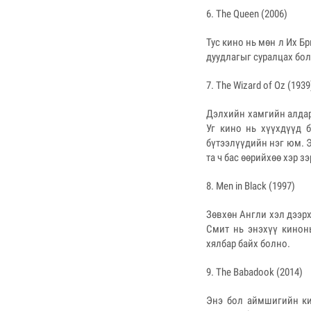
6. The Queen (2006)
Тус кино нь мөн л Их Б
дуудлагыг суралцах бол
7. The Wizard of Oz (1939
Дэлхийн хамгийн алдар
Уг кино нь хүүхдүүд 
бүтээлүүдийн нэг юм. Э
та ч бас өөрийхөө хэр 
8. Men in Black (1997)
Зөвхөн Англи хэл дээрх
Смит нь энэхүү кинон
хялбар байх болно.
9. The Babadook (2014)
Энэ бол аймшигийн ки