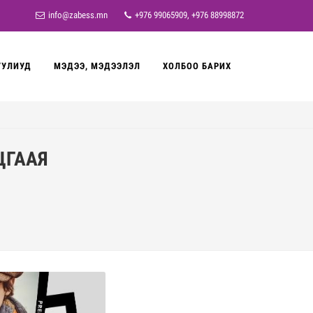
info@zabess.mn
+976 99065909, +976 88998872
УУЛИУД
МЭДЭЭ, МЭДЭЭЛЭЛ
ХОЛБОО БАРИХ
ЦГААЯ