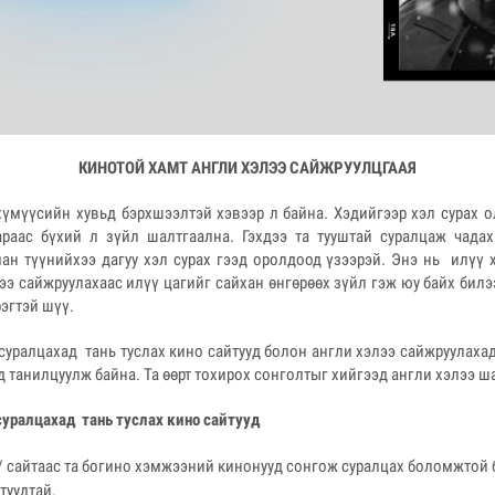
КИНОТОЙ ХАМТ АНГЛИ ХЭЛЭЭ САЙЖРУУЛЦГААЯ
хүмүүсийн хувьд бэрхшээлтэй хэвээр л байна. Хэдийгээр хэл сурах о
араас бүхий л зүйл шалтгаална. Гэхдээ та тууштай суралцаж чадах
лан түүнийхээ дагуу хэл сурах гээд оролдоод үзээрэй. Энэ нь илүү 
ээ сайжруулахаас илүү цагийг сайхан өнгөрөөх зүйл гэж юу байх бил
рэгтэй шүү.
суралцахад тань туслах кино сайтууд болон англи хэлээ сайжруулаха
д танилцуулж байна. Та өөрт тохирох сонголтыг хийгээд англи хэлээ 
суралцахад тань туслах кино сайтууд
com/ сайтаас та богино хэмжээний кинонууд сонгож суралцах боломжтой
туудтай.