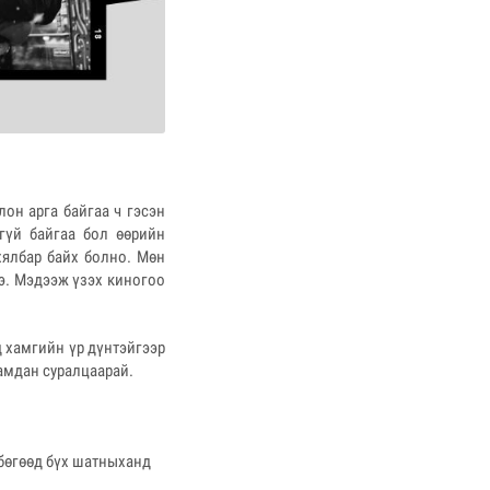
лон арга байгаа ч гэсэн
гүй байгаа бол өөрийн
хялбар байх болно. Мөн
ээ. Мэдээж үзэх киногоо
д хамгийн үр дүнтэйгээр
шамдан суралцаарай.
 бөгөөд бүх шатныханд