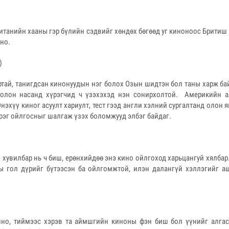
ританийн хааны гэр бүлийн сэдвийг хөндөх бөгөөд уг киноноос Бритиш 
но.
)
тай, танигдсан кинонуудын нэг болох Озын шидтэн бол таны харж ба
болон насанд хүрэгчид ч үзэхэхэд нэн сонирхолтой. Америкийн а
нэхүү киног асуулт хариулт, тест гээд англи хэлний сургалтанд олон 
зэрэг ойлгосныг шалгаж үзэх боломжууд элбэг байдаг.
 хувилбар нь ч биш, ерөнхийдөө энэ кино ойлгоход харьцангуй хялба
ы гол дүрийг бүтээсэн ба ойлгомжтой, илэн далангүй хэллэгийг аш
но, тиймээс хэрэв та аймшгийн киноны фэн биш бол үүнийг алгаса