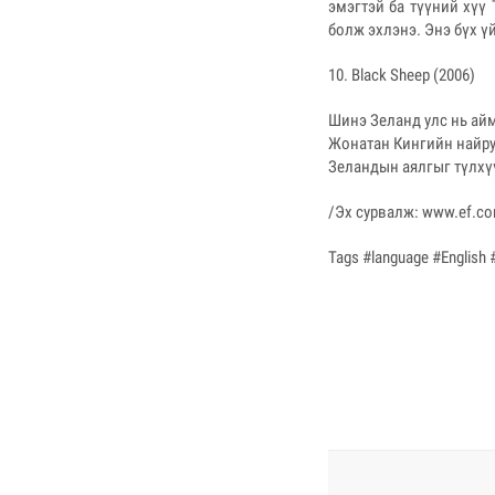
эмэгтэй ба түүний хүү
болж эхлэнэ. Энэ бүх ү
10. Black Sheep (2006)
Шинэ Зеланд улс нь ай
Жонатан Кингийн найру
Зеландын аялгыг түлхү
/Эх сурвалж: www.ef.c
Tags #language #English