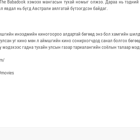
 The Babadook хэмээх мангасын тухай номыг олжээ. Дараа нь тэдний 
йл явдал нь бүгд Австрали аялгатай бүтээгдсэн байдаг.
мшгийн инээдмийн киногоороо алдартай бөгөөд энэ бол хамгийн шилд
улсан уг кино мөн л аймшгийн кино сонирхогчдод санал болгох бөгөө
ү мэдэхээс гадна тухайн улсын газар тариалангийн соёлын талаар мэ
om/
 #movies