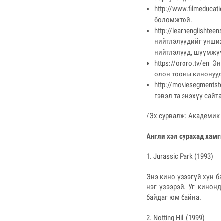
http://www.filmeduca
боломжтой.
http://learnenglishte
нийтлэлүүдийг унших
нийтлэлүүд, шүүмжүүд
https://ororo.tv/en 
олон тооны кинонууд
http://moviesegment
гэвэл та энэхүү сайт
/Эх сурвалж: Академик
Англи хэл сурахад хамг
1. Jurassic Park (1993)
Энэ кино үзээгүй хүн б
нэг үзээрэй. Уг кинон
байдаг юм байна.
2. Notting Hill (1999)