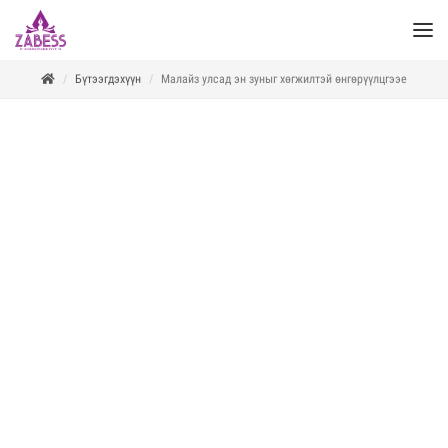
Бүтээгдэхүүн
Малайз улсад эн зуныг хөгжилтэй өнгөрүүлцгээе