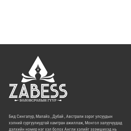
Бид Сингапур, Малайз , Дубай , Австрали зэрэг улсуудын
хэлний сургуулиудтай хамтран ажиллаж, Монгол залуучуудад
дэлхийн номер нэг хэл болох Англи хэлийг эзэмшихэд нь