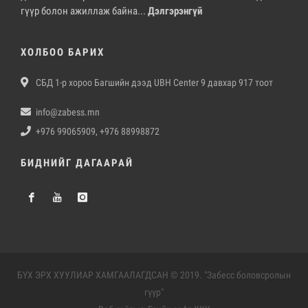
гүүр болон ажиллаж байна...
Дэлгэрэнгүй
ХОЛБОО БАРИХ
СБД 1-р хороо Багшийн дээд UBH Center 9 давхар 917 тоот
info@zabess.mn
+976 99065909, +976 88998872
БИДНИЙГ ДАГААРАЙ
БҮХ ЭРХ ХУУЛИАР ХАМГААЛАГДСАН © 2019. "Забесс боловсролын
гүүр"